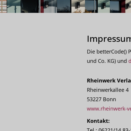
Impressu
Die betterCode()
und Co. KG) und
d
Rheinwerk Verl
Rheinwerkallee 4
53227 Bonn
www.rheinwerk-ve
Kontakt:
Tel.: 06221/14 83