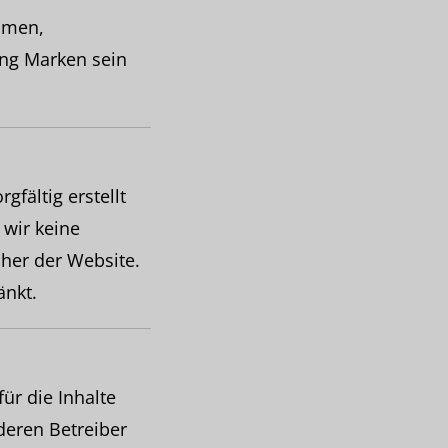
amen,
ng Marken sein
fältig erstellt
 wir keine
cher der Website.
änkt.
ür die Inhalte
 deren Betreiber