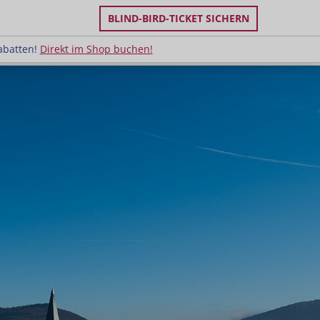
BLIND-BIRD-TICKET SICHERN
uppenrabatten!
Direkt im Shop buchen!
abatten!
Direkt im Shop buchen!