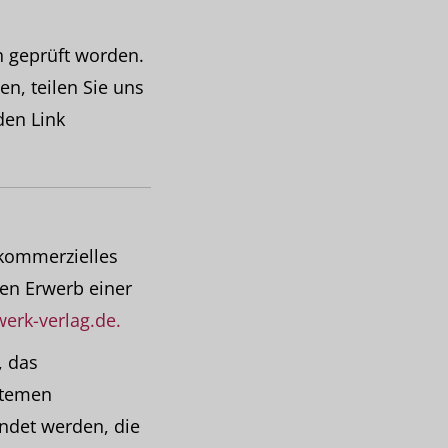
ch geprüft worden.
en, teilen Sie uns
den Link
 kommerzielles
den Erwerb einer
erk-verlag.de.
, das
stemen
endet werden, die