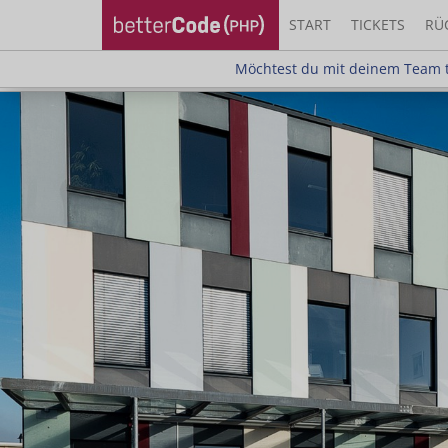
START
TICKETS
RÜ
Möchtest du mit deinem Team teilnehm
Möchtest du mit deinem Team t