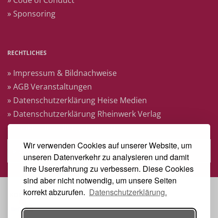
» Code of Conduct
» Sponsoring
RECHTLICHES
» Impressum & Bildnachweise
» AGB Veranstaltungen
» Datenschutzerklärung Heise Medien
» Datenschutzerklärung Rheinwerk Verlag
» Cookie-Einstellungen ändern
Wir verwenden Cookies auf unserer Website, um
» Vertrag widerrufen
unseren Datenverkehr zu analysieren und damit
ihre Usererfahrung zu verbessern. Diese Cookies
sind aber nicht notwendig, um unsere Seiten
korrekt abzurufen.
Datenschutzerklärung.
KOOPERATIONSPARTNER: