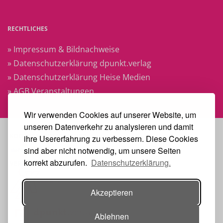
RECHTLICHES
» Impressum & Bildnachweise
» Datenschutzerklärung dpunkt.verlag
» Datenschutzerklärung Heise Medien
» AGB Veranstaltungen
Wir verwenden Cookies auf unserer Website, um
unseren Datenverkehr zu analysieren und damit
KOOPERATIONSPARTNER:
ihre Usererfahrung zu verbessern. Diese Cookies
sind aber nicht notwendig, um unsere Seiten
korrekt abzurufen.
Datenschutzerklärung.
VERANSTALTER:
Akzeptieren
Ablehnen