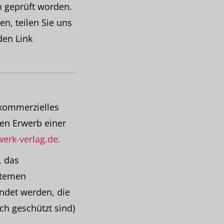
ch geprüft worden.
en, teilen Sie uns
den Link
 kommerzielles
den Erwerb einer
erk-verlag.de.
, das
stemen
endet werden, die
ch geschützt sind)