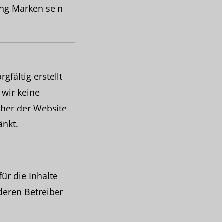
ng Marken sein
fältig erstellt
 wir keine
cher der Website.
änkt.
ür die Inhalte
 deren Betreiber