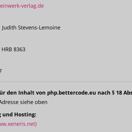
einwerk-verlag.de
:
z, Judith Stevens-Lemoine
n HRB 8363
7
ür den Inhalt von php.bettercode.eu nach § 18 Abs
 Adresse siehe oben
 und Hosting:
ww.xeneris.net)