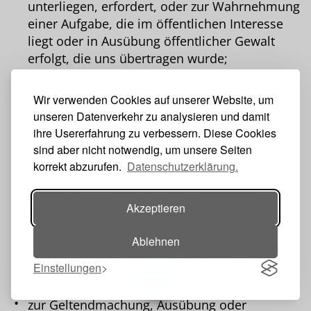
unterliegen, erfordert, oder zur Wahrnehmung
einer Aufgabe, die im öffentlichen Interesse
liegt oder in Ausübung öffentlicher Gewalt
erfolgt, die uns übertragen wurde;
aus Gründen des öffentlichen Interesses im
Bereich der öffentlichen Gesundheit gemäß
Wir verwenden Cookies auf unserer Website, um
unseren Datenverkehr zu analysieren und damit
Art. 9 Abs. 2 lit. h und i sowie Art. 9 Abs. 3
ihre Usererfahrung zu verbessern. Diese Cookies
DSGVO;
sind aber nicht notwendig, um unsere Seiten
für im öffentlichen Interesse liegende
korrekt abzurufen.
Datenschutzerklärung.
Archivzwecke, wissenschaftliche oder
historische Forschungszwecke oder für
Akzeptieren
statistische Zwecke gemäß Art. 89 Abs. 1
DSGVO, soweit das Recht auf Löschung
Ablehnen
voraussichtlich die Verwirklichung der Ziele
dieser Verarbeitung unmöglich macht oder
Einstellungen
ernsthaft beeinträchtigt, oder
Toggle navigation
zur Geltendmachung, Ausübung oder