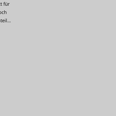
t für
och
teil…