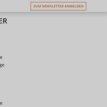
ZUM NEWSLETTER ANMELDEN
ER
ie
ge
n
ie