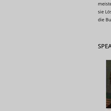
meiste
sie L
die Bu
SPE