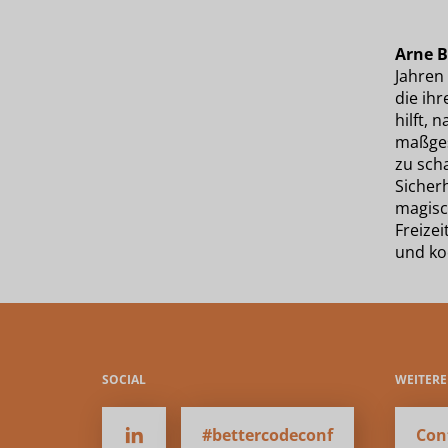
Arne B
Jahren
die ihr
hilft, 
maßges
zu scha
Sicherh
magisch
Freizei
und ko
SOCIAL
WEITER
#bettercodeconf
Con