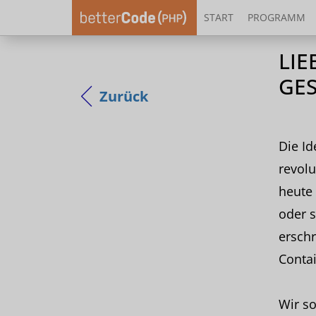
START
PROGRAMM
LIE
GE
Zurück
Die Id
revolu
heute 
oder 
erschr
Contai
Wir so