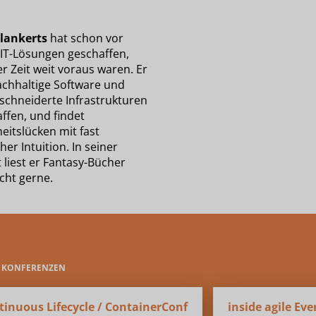
lankerts
hat schon vor
 IT-Lösungen geschaffen,
er Zeit weit voraus waren. Er
nachhaltige Software und
chneiderte Infrastrukturen
ffen, und findet
eitslücken mit fast
er Intuition. In seiner
t liest er Fantasy-Bücher
cht gerne.
E KONFERENZEN
tinuous Lifecycle / ContainerConf
inside agile Eve