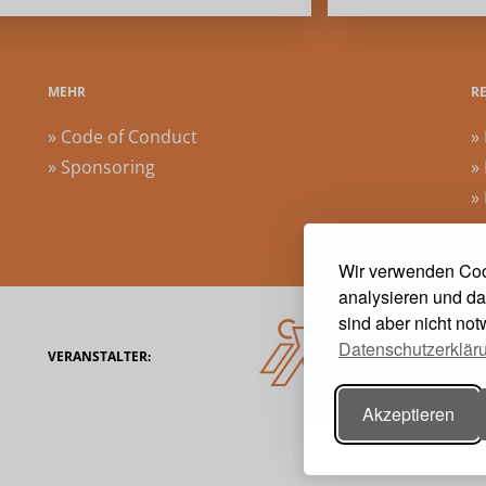
MEHR
R
» Code of Conduct
»
» Sponsoring
»
»
»
Wir verwenden Coo
analysieren und da
sind aber nicht no
Datenschutzerklär
VERANSTALTER:
Akzeptieren