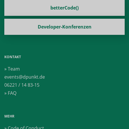
betterCode()
Developer-Konferenzen
KONTAKT
» Team
events@dpunkt.de
06221 / 14 83-15
» FAQ
MEHR
» Code of Conduct